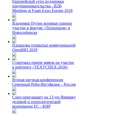
Европейской сети поддержки
предпринимательства - B2B
Meetings at Foam Expo Europe 2018
Владимир Путин впервые принял
участие в форуме «Технопром» в
Новосибирске
Площадка открытых коммуникаций
OpenBIO 2018
Стартовал прием заявок на участие
в рейтинге «ТЕХУСПЕХ-2018»
Вторая научная конференция
Северный Рейн-Вестфалия – Россия
Союз приглашает на 13-ую Ярмарку
деловой и технологической
кооперации ЕС - КНР