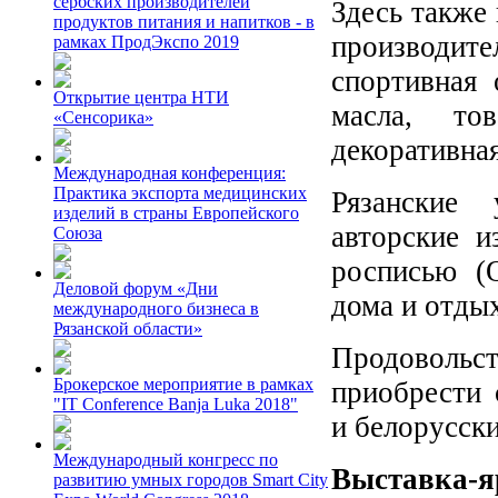
сербских производителей
Здесь также
продуктов питания и напитков - в
производит
рамках ПродЭкспо 2019
спортивная 
Открытие центра НТИ
масла, то
«Сенсорика»
декоративная
Международная конференция:
Практика экспорта медицинских
Рязанские 
изделий в страны Европейского
авторские и
Союза
росписью (
Деловой форум «Дни
дома и отды
международного бизнеса в
Рязанской области»
Продовольст
Брокерское мероприятие в рамках
приобрести 
"IT Conference Banja Luka 2018"
и белорусск
Международный конгресс по
Выставка-я
развитию умных городов Smart City