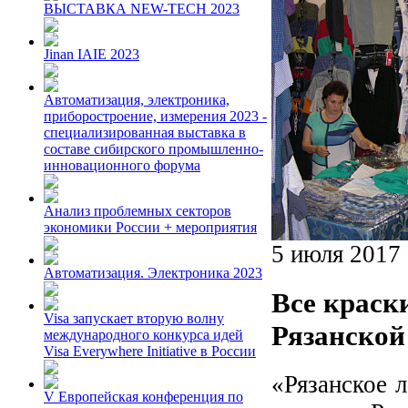
ВЫСТАВКА NEW-TECH 2023
Jinan IAIE 2023
Автоматизация, электроника,
приборостроение, измерения 2023 -
специализированная выставка в
составе сибирского промышленно-
инновационного форума
Анализ проблемных секторов
экономики России + мероприятия
5 июля 2017
Автоматизация. Электроника 2023
Все краск
Visa запускает вторую волну
Рязанско
международного конкурса идей
Visa Everywhere Initiative в России
«Рязанское 
V Европейская конференция по