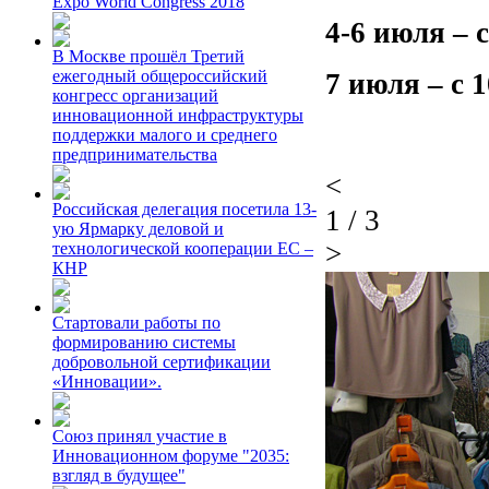
Expo World Congress 2018
4-6 июля – с
В Москве прошёл Третий
ежегодный общероссийский
7 июля – с 1
конгресс организаций
инновационной инфраструктуры
поддержки малого и среднего
предпринимательства
<
Российская делегация посетила 13-
1
/
3
ую Ярмарку деловой и
>
технологической кооперации ЕС –
КНР
Стартовали работы по
формированию системы
добровольной сертификации
«Инновации».
Союз принял участие в
Инновационном форуме "2035:
взгляд в будущее"