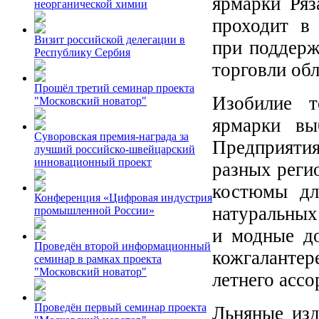
ярмарки Ряз
неорганической химии
проходит в 
Визит российской делегации в
при поддерж
Республику Сербия
торговли обл
Прошёл третий семинар проекта
Изобилие т
"Московский новатор"
ярмарки вы
Суворовская премия-награда за
Предприятия
лучший российско-швейцарский
инновационный проект
разных реги
костюмы дл
Конференция «Цифровая индустрия
натуральных
промышленной России»
и модные до
Проведён второй информационный
кожгалантер
семинар в рамках проекта
"Московский новатор"
летнего ассо
Проведён первый семинар проекта
Льняные изд