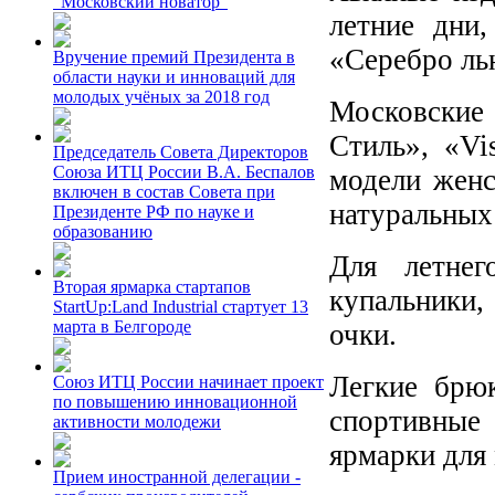
"Московский новатор"
летние дни
«Серебро ль
Вручение премий Президента в
области науки и инноваций для
молодых учёных за 2018 год
Московские
Стиль», «Vi
Председатель Совета Директоров
Союза ИТЦ России В.А. Беспалов
модели женс
включен в состав Совета при
натуральных
Президенте РФ по науке и
образованию
Для летнег
Вторая ярмарка стартапов
купальники,
StartUp:Land Industrial стартует 13
марта в Белгороде
очки.
Легкие брюк
Союз ИТЦ России начинает проект
по повышению инновационной
спортивные
активности молодежи
ярмарки для
Прием иностранной делегации -