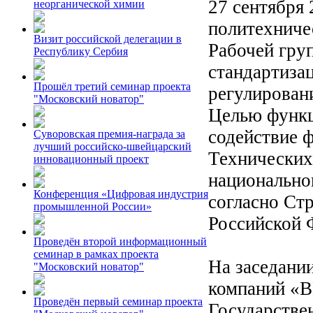
27 сентября
неорганической химии
политехниче
Визит российской делегации в
Рабочей гру
Республику Сербия
стандартиза
Прошёл третий семинар проекта
регулирован
"Московский новатор"
Целью функц
содействие 
Суворовская премия-награда за
лучший российско-швейцарский
Технических
инновационный проект
национальног
Конференция «Цифровая индустрия
согласно Ст
промышленной России»
Российской 
Проведён второй информационный
семинар в рамках проекта
На заседани
"Московский новатор"
компаний 
Проведён первый семинар проекта
Государстве