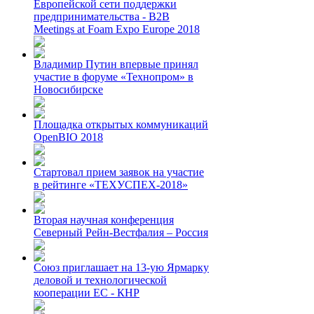
Европейской сети поддержки
предпринимательства - B2B
Meetings at Foam Expo Europe 2018
Владимир Путин впервые принял
участие в форуме «Технопром» в
Новосибирске
Площадка открытых коммуникаций
OpenBIO 2018
Стартовал прием заявок на участие
в рейтинге «ТЕХУСПЕХ-2018»
Вторая научная конференция
Северный Рейн-Вестфалия – Россия
Союз приглашает на 13-ую Ярмарку
деловой и технологической
кооперации ЕС - КНР