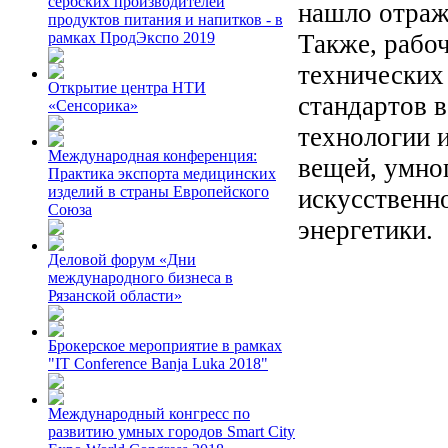
сербских производителей
нашло отраж
продуктов питания и напитков - в
Также, рабо
рамках ПродЭкспо 2019
технических
Открытие центра НТИ
стандартов в
«Сенсорика»
технологии 
Международная конференция:
вещей, умно
Практика экспорта медицинских
изделий в страны Европейского
искусственн
Союза
энергетики.
Деловой форум «Дни
международного бизнеса в
Рязанской области»
Брокерское мероприятие в рамках
"IT Conference Banja Luka 2018"
Международный конгресс по
развитию умных городов Smart City