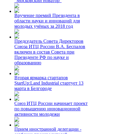
"Московский новатор"
Вручение премий Президента в
области науки и инноваций для
молодых учёных за 2018 год
Председатель Совета Директоров
Союза ИТЦ России В.А. Беспалов
включен в состав Совета при
Президенте РФ по науке и
образованию
Вторая ярмарка стартапов
StartUp:Land Industrial стартует 13
марта в Белгороде
Союз ИТЦ России начинает проект
по повышению инновационной
активности молодежи
Прием иностранной делегации -