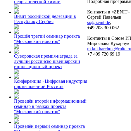
Подробная программа
неорганической химии
Контакты в «ZENIT» 
Визит российской делегации в
Сергей Павельев
Республику Сербия
sp@zenit.de
;
+49 208 300 062
Прошёл третий семинар проекта
Контакты в Союзе И
"Московский новатор"
Мирослава Кухарчук
m.kukharchuk@ruitc.r
+7 499 720 69 19
Суворовская премия-награда за
лучший российско-швейцарский
инновационный проект
Конференция «Цифровая индустрия
промышленной России»
Проведён второй информационный
семинар в рамках проекта
"Московский новатор"
Проведён первый семинар проекта