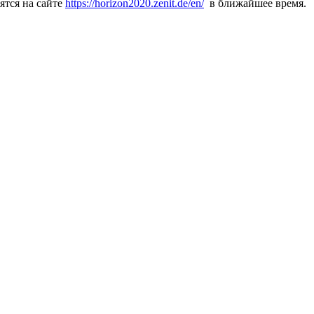
ятся на сайте
https://horizon2020.zenit.de/en/
в ближайшее время.