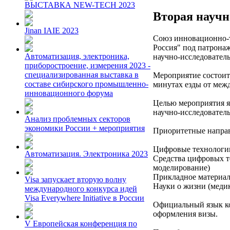
ВЫСТАВКА NEW-TECH 2023
Вторая научн
Jinan IAIE 2023
Союз инновационно-т
Россия" под патрона
Автоматизация, электроника,
научно-исследовател
приборостроение, измерения 2023 -
специализированная выставка в
Мероприятие состоитс
составе сибирского промышленно-
минутах езды от меж
инновационного форума
Целью мероприятия я
научно-исследовател
Анализ проблемных секторов
экономики России + мероприятия
Приоритетные направл
Цифровые технологии
Автоматизация. Электроника 2023
Средства цифровых т
моделирование)
Прикладное материал
Visa запускает вторую волну
Науки о жизни (меди
международного конкурса идей
Visa Everywhere Initiative в России
Oфициальный язык ко
оформления визы.
V Европейская конференция по