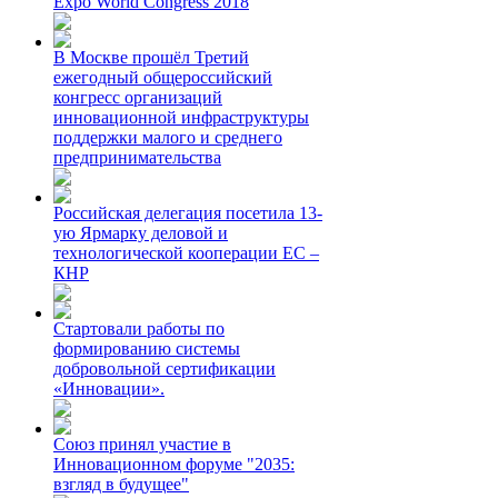
Expo World Congress 2018
В Москве прошёл Третий
ежегодный общероссийский
конгресс организаций
инновационной инфраструктуры
поддержки малого и среднего
предпринимательства
Российская делегация посетила 13-
ую Ярмарку деловой и
технологической кооперации ЕС –
КНР
Стартовали работы по
формированию системы
добровольной сертификации
«Инновации».
Союз принял участие в
Инновационном форуме "2035:
взгляд в будущее"