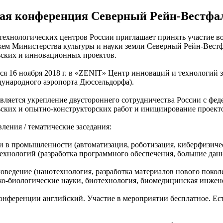
ая конференция Северный Рейн-Вестфал
ехнологических центров России приглашает принять участие в
жем Министерства культуры и науки земли Северный Рейн-Вестф
ьских и инновационных проектов.
я 16 ноября 2018 г. в «ZENIT» Центр инноваций и технологий 
дународного аэропорта Дюссельдорфа).
вляется укрепление двустороннего сотрудничества России c фед
ьских и опытно-конструкторских работ и инициированиe проект
ения / тематические заседания:
 в промышленности (автоматизация, роботизация, киберфизиче
ехнологий (разработка программного обеспечения, большие дан
оведение (нанотехнология, разработка материалов нового покол
ко-биологические науки, биотехнология, биомедицинская инжен
нференции английский. Участие в мероприятии бесплатное. Eс