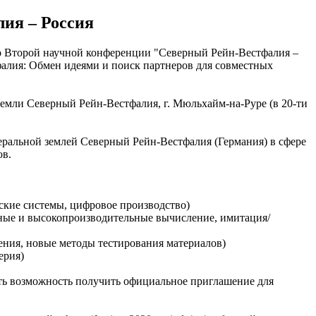
ия – Россия
о Второй научной конференции "Северный Рейн-Вестфалия –
алия: Обмен идеями и поиск партнеров для совместных
земли Северный Рейн-Вестфалия, г. Мюльхайм-на-Руре (в 20-ти
еральной землeй Северный Рейн-Вестфалия (Германия) в сфере
ов.
ские системы, цифровое производство)
ные и высокопроизводительные вычисление, имитация/
ения, новые методы тестирования материалов)
ерия)
ть возможность получить официальное приглашение для