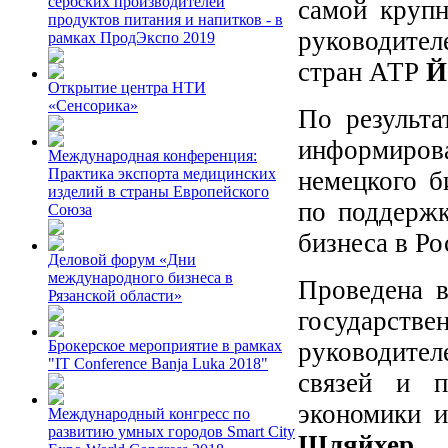
сербских производителей
самой крупн
продуктов питания и напитков - в
руководител
рамках ПродЭкспо 2019
стран АТР
Й
Открытие центра НТИ
«Сенсорика»
По результа
информиро
Международная конференция:
Практика экспорта медицинских
немецкого 
изделий в страны Европейского
по поддержк
Союза
бизнеса в Р
Деловой форум «Дни
международного бизнеса в
Проведена в
Рязанской области»
государстве
руководите
Брокерское мероприятие в рамках
"IT Conference Banja Luka 2018"
связей и п
экономики 
Международный конгресс по
развитию умных городов Smart City
Шляйхер
.