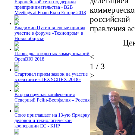
делегацие
Европейской сети поддержки
предпринимательства - B2B
коммерчес
Meetings at Foam Expo Europe 2018
российской
правления а
Владимир Путин впервые принял
участие в форуме «Технопром» в
Новосибирске
Цен
Площадка открытых коммуникаций
<
OpenBIO 2018
1
/
3
>
Стартовал прием заявок на участие
в рейтинге «ТЕХУСПЕХ-2018»
Вторая научная конференция
Северный Рейн-Вестфалия – Россия
Союз приглашает на 13-ую Ярмарку
деловой и технологической
кооперации ЕС - КНР