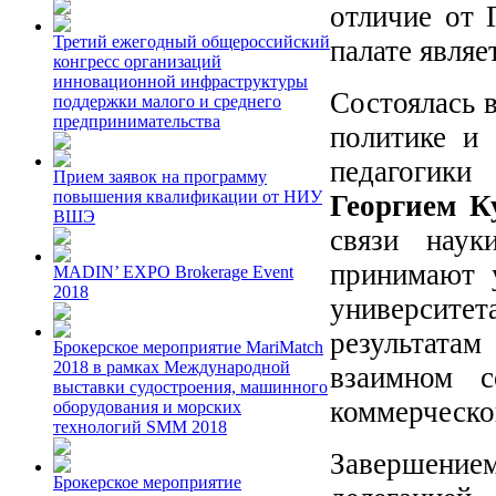
отличие от 
Третий ежегодный общероссийский
палате являе
конгресс организаций
инновационной инфраструктуры
Состоялась 
поддержки малого и среднего
предпринимательства
политике и
педагогики
Прием заявок на программу
повышения квалификации от НИУ
Георгием К
ВШЭ
связи наук
принимают 
MADIN’ EXPO Brokerage Event
2018
университета
результата
Брокерское мероприятие MariMatch
2018 в рамках Международной
взаимном с
выставки судостроения, машинного
коммерческо
оборудования и морских
технологий SMM 2018
Завершением
Брокерское мероприятие