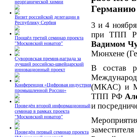
неорганической химии
Германию
Визит российской делегации в
Республику Сербия
3 и 4 ноябр
при ТПП РФ
Прошёл третий семинар проекта
Вадимом Ч
"Московский новатор"
Мюнхене (Ге
Суворовская премия-награда за
лучший российско-швейцарский
В состав р
инновационный проект
Международ
(МКАС) и М
Конференция «Цифровая индустрия
промышленной России»
ТПП РФ
Ал
и посредни
Проведён второй информационный
семинар в рамках проекта
"Московский новатор"
Мероприят
заместите
Проведён первый семинар проекта