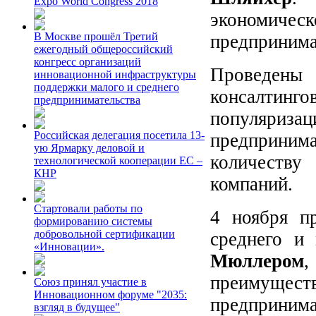
Expo World Congress 2018
экономиче
В Москве прошёл Третий
предпринима
ежегодный общероссийский
конгресс организаций
Проведен
инновационной инфраструктуры
поддержки малого и среднего
консалтинг
предпринимательства
популяриза
Российская делегация посетила 13-
предприним
ую Ярмарку деловой и
количеств
технологической кооперации ЕС –
КНР
компаний.
Стартовали работы по
4 ноября п
формированию системы
добровольной сертификации
среднего и
«Инновации».
Мюллером
преимущест
Союз принял участие в
Инновационном форуме "2035:
предприним
взгляд в будущее"