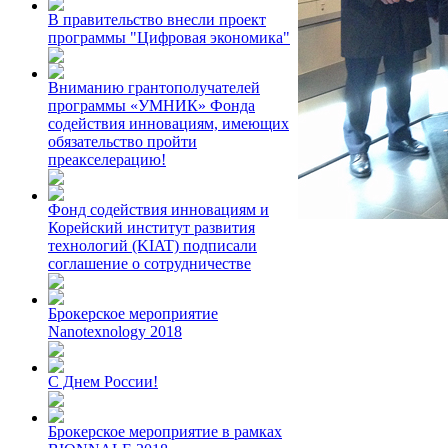
В правительство внесли проект
программы "Цифровая экономика"
Вниманию грантополучателей
программы «УМНИК» Фонда
содействия инновациям, имеющих
обязательство пройти
преакселерацию!
Фонд содействия инновациям и
Корейский институт развития
технологий (KIAT) подписали
соглашение о сотрудничестве
Брокерское мероприятие
Nanotexnology 2018
С Днем России!
Брокерское мероприятие в рамках