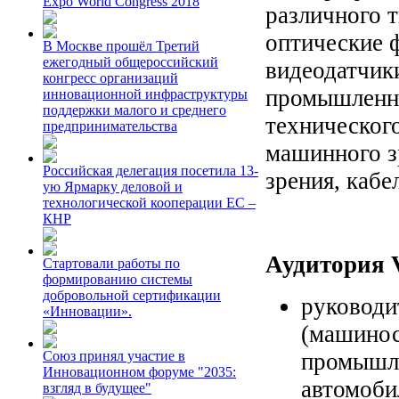
Expo World Congress 2018
различного т
оптические 
В Москве прошёл Третий
ежегодный общероссийский
видеодатчики
конгресс организаций
промышленны
инновационной инфраструктуры
поддержки малого и среднего
техническог
предпринимательства
машинного з
Российская делегация посетила 13-
зрения, кабе
ую Ярмарку деловой и
технологической кооперации ЕС –
КНР
Аудитория V
Стартовали работы по
формированию системы
добровольной сертификации
руководи
«Инновации».
(машинос
промышле
Союз принял участие в
Инновационном форуме "2035:
автомобил
взгляд в будущее"