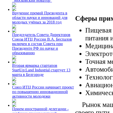
"Московский новатор"
Вручение премий Президента в
Сферы прим
области науки и инноваций для
молодых учёных за 2018 год
Пищевая 
Председатель Совета Директоров
питания 
Союза ИТЦ России В.А. Беспалов
включен в состав Совета при
Медицина
Президенте РФ по науке и
Электрот
образованию
Точная м
Вторая ярмарка стартапов
Автомоби
StartUp:Land Industrial стартует 13
марта в Белгороде
Технолог
Авиацион
Союз ИТЦ России начинает проект
Химическ
по повышению инновационной
активности молодежи
Рынок машин
Прием иностранной делегации -
своего пути