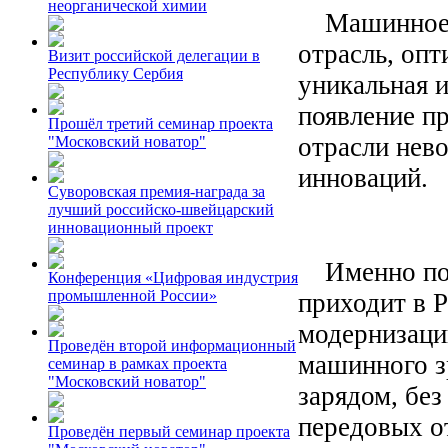
неорганической химии
Машинное з
отрасль, опт
Визит российской делегации в
Республику Сербия
уникальная и
появление п
Прошёл третий семинар проекта
отрасли нев
"Московский новатор"
инноваций.
Суворовская премия-награда за
лучший российско-швейцарский
инновационный проект
Именно поэт
Конференция «Цифровая индустрия
промышленной России»
приходит в Р
модернизаци
Проведён второй информационный
машинного 
семинар в рамках проекта
"Московский новатор"
зарядом, без
передовых о
Проведён первый семинар проекта