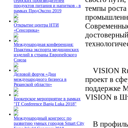
сербских производителей
продуктов питания и напитков - в
темпы роста
рамках ПродЭкспо 2019
промышленно
Современные
Открытие центра НТИ
«Сенсорика»
достоверный
технологиче
Международная конференция:
Практика экспорта медицинских
изделий в страны Европейского
Союза
VISION Russ
Деловой форум «Дни
проект в сф
международного бизнеса в
Рязанской области»
поддержке Me
VISION в Шт
Брокерское мероприятие в рамках
"IT Conference Banja Luka 2018"
Международный конгресс по
В профиль у
развитию умных городов Smart City