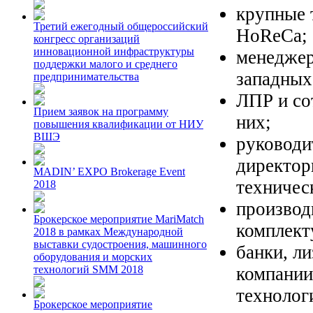
крупные 
Третий ежегодный общероссийский
HoReCa;
конгресс организаций
инновационной инфраструктуры
менеджер
поддержки малого и среднего
западных
предпринимательства
ЛПР и со
Прием заявок на программу
них;
повышения квалификации от НИУ
ВШЭ
руководи
директор
MADIN’ EXPO Brokerage Event
техничес
2018
производ
Брокерское мероприятие MariMatch
комплект
2018 в рамках Международной
выставки судостроения, машинного
банки, л
оборудования и морских
компании
технологий SMM 2018
технолог
Брокерское мероприятие