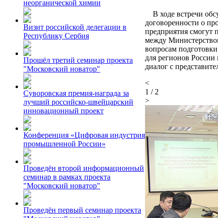
неорганической химии
В ходе встречи обсу
договоренности о про
Визит российской делегации в
предприятия смогут 
Республику Сербия
между Министерством
вопросам подготовки
для регионов России
Прошёл третий семинар проекта
диалог с представите
"Московский новатор"
<
1
/
2
Суворовская премия-награда за
>
лучший российско-швейцарский
инновационный проект
Конференция «Цифровая индустрия
промышленной России»
Проведён второй информационный
семинар в рамках проекта
"Московский новатор"
Проведён первый семинар проекта