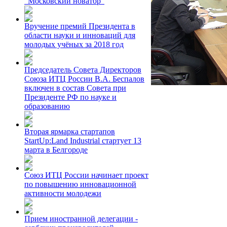
"Московский новатор"
Вручение премий Президента в
области науки и инноваций для
молодых учёных за 2018 год
Председатель Совета Директоров
Союза ИТЦ России В.А. Беспалов
включен в состав Совета при
Президенте РФ по науке и
образованию
Вторая ярмарка стартапов
StartUp:Land Industrial стартует 13
марта в Белгороде
Союз ИТЦ России начинает проект
по повышению инновационной
активности молодежи
Прием иностранной делегации -