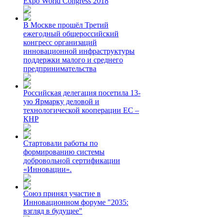
Expo World Congress 2018
В Москве прошёл Третий
ежегодный общероссийский
конгресс организаций
инновационной инфраструктуры
поддержки малого и среднего
предпринимательства
Российская делегация посетила 13-
ую Ярмарку деловой и
технологической кооперации ЕС –
КНР
Стартовали работы по
формированию системы
добровольной сертификации
«Инновации».
Союз принял участие в
Инновационном форуме "2035:
взгляд в будущее"