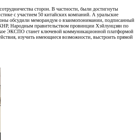
отрудничества сторон. В частности, были достигнуты
истике с участием 50 китайских компаний. А уральские
ороны обсудили меморандум о взаимопонимании, подписанный
 КНР, Народным правительством провинции Хэйлунцзян по
йское ЭКСПО станет ключевой коммуникационной платформой
действия, изучить имеющиеся возможности, выстроить прямой