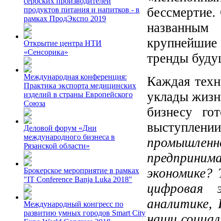
сербских производителей
бессмертие.
продуктов питания и напитков - в
рамках ПродЭкспо 2019
названным 
крупнейшие
Открытие центра НТИ
«Сенсорика»
тренды буду
Международная конференция:
Каждая техн
Практика экспорта медицинских
уклады жизн
изделий в страны Европейского
Союза
бизнесу го
выступлении
Деловой форум «Дни
международного бизнеса в
промышле
Рязанской области»
предприним
экономике?
Брокерское мероприятие в рамках
"IT Conference Banja Luka 2018"
цифровая 
аналитике, 
Международный конгресс по
развитию умных городов Smart City
наши социал