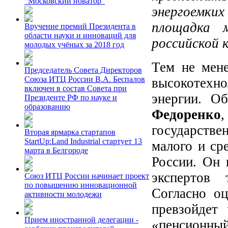
"Московский новатор"
энергоемки
площадка 
Вручение премий Президента в
области науки и инноваций для
российской
молодых учёных за 2018 год
Тем не мене
Председатель Совета Директоров
Союза ИТЦ России В.А. Беспалов
высокотех
включен в состав Совета при
энергии. О
Президенте РФ по науке и
образованию
Федоренко
государстве
Вторая ярмарка стартапов
StartUp:Land Industrial стартует 13
малого и ср
марта в Белгороде
России. Он 
экспертов 
Союз ИТЦ России начинает проект
по повышению инновационной
Согласно оц
активности молодежи
превзойдет 
Прием иностранной делегации -
«пенсионный