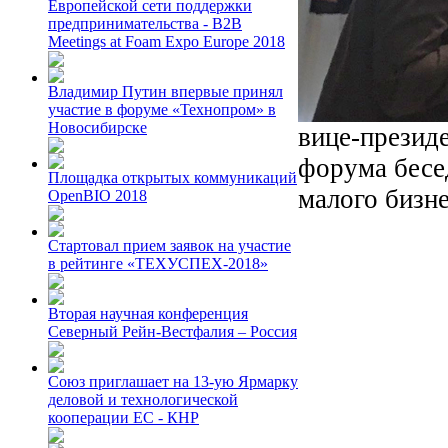
Европейской сети поддержки
предпринимательства - B2B
Meetings at Foam Expo Europe 2018
Владимир Путин впервые принял
участие в форуме «Технопром» в
Новосибирске
вице-презид
форума бесе
Площадка открытых коммуникаций
малого бизн
OpenBIO 2018
Стартовал прием заявок на участие
в рейтинге «ТЕХУСПЕХ-2018»
Вторая научная конференция
Северный Рейн-Вестфалия – Россия
Союз приглашает на 13-ую Ярмарку
деловой и технологической
кооперации ЕС - КНР