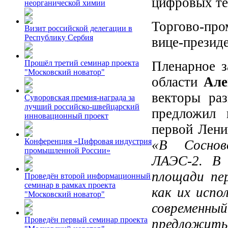
цифровых те
неорганической химии
Торгово-пр
Визит российской делегации в
Республику Сербия
вице-презид
Пленарное з
Прошёл третий семинар проекта
"Московский новатор"
области
Але
векторы раз
Суворовская премия-награда за
лучший российско-швейцарский
предложил 
инновационный проект
первой Лени
Конференция «Цифровая индустрия
«В Соснов
промышленной России»
ЛАЭС-2. В 
площади пе
Проведён второй информационный
семинар в рамках проекта
как их испо
"Московский новатор"
современны
Проведён первый семинар проекта
предложить 