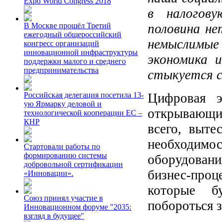
Expo World Congress 2018
в налогову
половина не
В Москве прошёл Третий
ежегодный общероссийский
немыслимые 
конгресс организаций
инновационной инфраструктуры
экономика 
поддержки малого и среднего
предпринимательства
стыкуется 
Цифровая э
Российская делегация посетила 13-
ую Ярмарку деловой и
открывающи
технологической кооперации ЕС –
КНР
всего, выте
необходи
Стартовали работы по
формированию системы
оборудовани
добровольной сертификации
бизнес-про
«Инновации».
которые б
Союз принял участие в
побороться з
Инновационном форуме "2035:
взгляд в будущее"