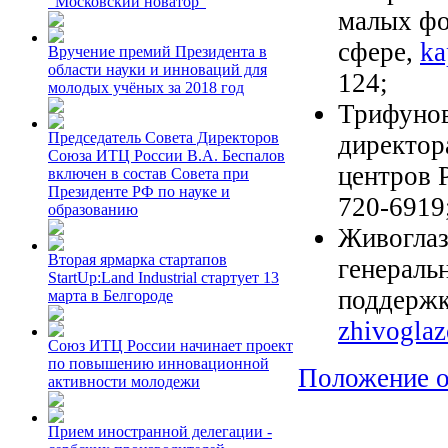
"Московский новатор"
малых фо
сфере,
ka
Вручение премий Президента в
области науки и инноваций для
124;
молодых учёных за 2018 год
Трифунов
Председатель Совета Директоров
директор
Союза ИТЦ России В.А. Беспалов
центров 
включен в состав Совета при
Президенте РФ по науке и
720-6919
образованию
Живоглаз
Вторая ярмарка стартапов
генераль
StartUp:Land Industrial стартует 13
поддержк
марта в Белгороде
zhivogla
Союз ИТЦ России начинает проект
по повышению инновационной
Положение о
активности молодежи
Прием иностранной делегации -