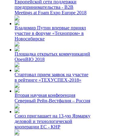
Европейской сети поддержки
предпринимательства - B2B
Meetings at Foam Expo Europe 2018
Владимир Путин впервые принял
участие в форуме «Технопром» в
Новосибирске
Площадка открытых коммуникаций
OpenBIO 2018
Стартовал прием заявок на участие
в рейтинге «ТЕХУСПЕХ-2018»
Вторая научная конференция
Северный Рейн-Вестфалия – Россия
Союз приглашает на 13-ую Ярмарку
деловой и технологической
кооперации ЕС - КНР