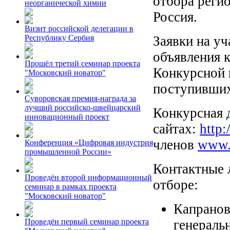
отбора реги
неорганической химии
Россия.
Визит российской делегации в
Заявки на уч
Республику Сербия
объявления к
Прошёл третий семинар проекта
Конкурсной 
"Московский новатор"
поступивших 
Суворовская премия-награда за
лучший российско-швейцарский
Конкурсная 
инновационный проект
сайтах:
http:
членов
www.f
Конференция «Цифровая индустрия
промышленной России»
Контактные 
Проведён второй информационный
отборе:
семинар в рамках проекта
"Московский новатор"
Капранов
генераль
Проведён первый семинар проекта