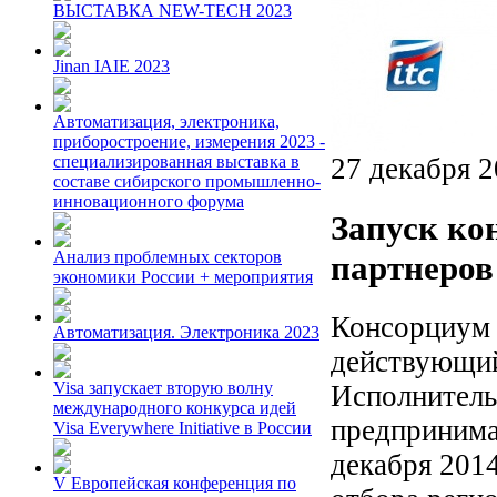
ВЫСТАВКА NEW-TECH 2023
Jinan IAIE 2023
Автоматизация, электроника,
приборостроение, измерения 2023 -
27 декабря 
специализированная выставка в
составе сибирского промышленно-
инновационного форума
Запуск ко
Анализ проблемных секторов
партнеров
экономики России + мероприятия
Консорциум E
Автоматизация. Электроника 2023
действующий
Visa запускает вторую волну
Исполнитель
международного конкурса идей
предпринима
Visa Everywhere Initiative в России
декабря 2014
V Европейская конференция по