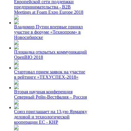
Европейской сети поддержки
предпринимательства - B2B
Meetings at Foam Expo Europe 2018
Владимир Путин впервые принял
участие в форуме «Технопром» в
Новосибирске
Площадка открытых коммуникаций
OpenBIO 2018
Стартовал прием заявок на участие
в рейтинге «ТЕХУСПЕХ-2018»
Вторая научная конференция
Северный Рейн-Вестфалия – Россия
Союз приглашает на 13-ую Ярмарку
деловой и технологической
кооперации ЕС - КНР