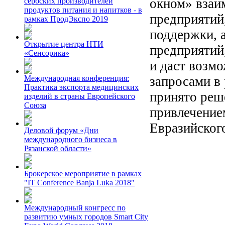
окном» взаи
сербских производителей
продуктов питания и напитков - в
предприятий
рамках ПродЭкспо 2019
поддержки, 
Открытие центра НТИ
предприятий,
«Сенсорика»
и даст возм
запросами в
Международная конференция:
Практика экспорта медицинских
принято реш
изделий в страны Европейского
Союза
привлечение
Евразийског
Деловой форум «Дни
международного бизнеса в
Рязанской области»
Брокерское мероприятие в рамках
"IT Conference Banja Luka 2018"
Международный конгресс по
развитию умных городов Smart City