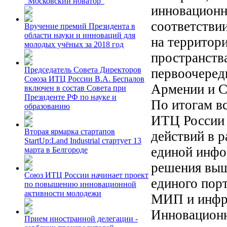
"Московский новатор"
инновацион
соответстви
Вручение премий Президента в
области науки и инноваций для
на территор
молодых учёных за 2018 год
пространств
Председатель Совета Директоров
первоочеред
Союза ИТЦ России В.А. Беспалов
Армении и С
включен в состав Совета при
Президенте РФ по науке и
По итогам 
образованию
ИТЦ России 
Вторая ярмарка стартапов
действий в 
StartUp:Land Industrial стартует 13
единой инфо
марта в Белгороде
решения выш
Союз ИТЦ России начинает проект
единого пор
по повышению инновационной
активности молодежи
МИП и инфра
Инновационн
Прием иностранной делегации -