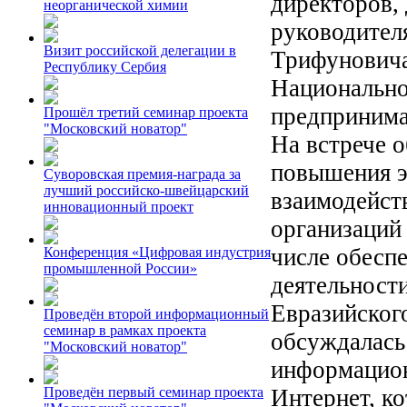
директоров,
неорганической химии
руководител
Визит российской делегации в
Трифуновича
Республику Сербия
Национально
предпринима
Прошёл третий семинар проекта
"Московский новатор"
На встрече 
повышения э
Суворовская премия-награда за
лучший российско-швейцарский
взаимодейст
инновационный проект
организаций
числе обесп
Конференция «Цифровая индустрия
промышленной России»
деятельност
Евразийског
Проведён второй информационный
семинар в рамках проекта
обсуждалась
"Московский новатор"
информацион
Интернет, к
Проведён первый семинар проекта