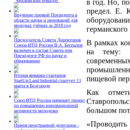
в год. Но, п
"Московский новатор"
предел. Е. 
Вручение премий Президента в
оборудовани
области науки и инноваций для
молодых учёных за 2018 год
германского 
Председатель Совета Директоров
В рамках ко
Союза ИТЦ России В.А. Беспалов
на тему: 
включен в состав Совета при
Президенте РФ по науке и
современных
образованию
промышленно
Вторая ярмарка стартапов
пищевой пе
StartUp:Land Industrial стартует 13
марта в Белгороде
Как отме
Ставропольс
Союз ИТЦ России начинает проект
по повышению инновационной
большом пот
активности молодежи
«Проводить
Прием иностранной делегации -