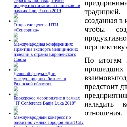
сербских производителей
предприним
продуктов питания и напитков - в
традицией.
рамках ПродЭкспо 2019
созданная в 
Открытие центра НТИ
чтобы соз
«Сенсорика»
продуктив
Международная конференция:
перспективу
Практика экспорта медицинских
изделий в страны Европейского
По итогам 
Союза
прошедших
Деловой форум «Дни
взаимовыго
международного бизнеса в
Рязанской области»
предстоит дв
предприятия
Брокерское мероприятие в рамках
наладить к
"IT Conference Banja Luka 2018"
отношения.
Международный конгресс по
развитию умных городов Smart City