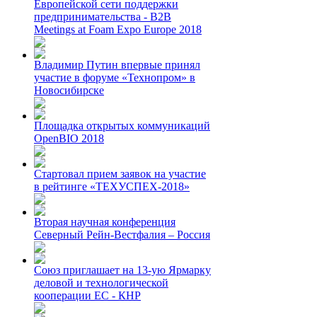
Европейской сети поддержки
предпринимательства - B2B
Meetings at Foam Expo Europe 2018
Владимир Путин впервые принял
участие в форуме «Технопром» в
Новосибирске
Площадка открытых коммуникаций
OpenBIO 2018
Стартовал прием заявок на участие
в рейтинге «ТЕХУСПЕХ-2018»
Вторая научная конференция
Северный Рейн-Вестфалия – Россия
Союз приглашает на 13-ую Ярмарку
деловой и технологической
кооперации ЕС - КНР