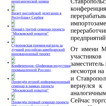
Ставрополь
неорганической химии
конференци
Визит российской делегации в
перерабат
Республику Сербия
импортоз
переработ
Прошёл третий семинар проекта
"Московский новатор"
предприятий
Суворовская премия-награда за
От имени Ми
лучший российско-швейцарский
инновационный проект
участнико
заместитель
Конференция «Цифровая индустрия
несмотря на
промышленной России»
и Ставропол
Проведён второй информационный
вернулся к
семинар в рамках проекта
"Московский новатор"
аналогичным
Сейчас торг
Проведён первый семинар проекта