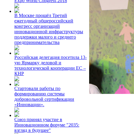
Expo World Congress 2018
В Москве прошёл Третий
ежегодный общероссийский
конгресс организаций
инновационной инфраструктуры
поддержки малого и среднего
предпринимательства
Российская делегация посетила 13-
ую Ярмарку деловой и
технологической кооперации ЕС –
КНР
Стартовали работы по
формированию системы
добровольной сертификации
«Инновации».
Союз принял участие в
Инновационном форуме "2035:
взгляд в будущее"