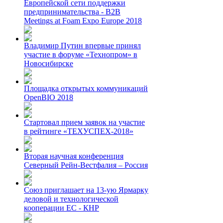
Европейской сети поддержки
предпринимательства - B2B
Meetings at Foam Expo Europe 2018
Владимир Путин впервые принял
участие в форуме «Технопром» в
Новосибирске
Площадка открытых коммуникаций
OpenBIO 2018
Стартовал прием заявок на участие
в рейтинге «ТЕХУСПЕХ-2018»
Вторая научная конференция
Северный Рейн-Вестфалия – Россия
Союз приглашает на 13-ую Ярмарку
деловой и технологической
кооперации ЕС - КНР