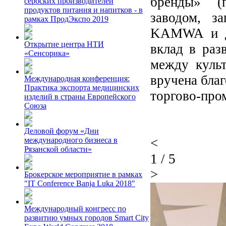
бренды» (
сербских производителей
продуктов питания и напитков - в
заводом, з
рамках ПродЭкспо 2019
KAMWA и др
Открытие центра НТИ
вклад в раз
«Сенсорика»
между куль
вручена бла
Международная конференция:
Практика экспорта медицинских
торгово-про
изделий в страны Европейского
Союза
Деловой форум «Дни
<
международного бизнеса в
Рязанской области»
1
/
5
>
Брокерское мероприятие в рамках
"IT Conference Banja Luka 2018"
Международный конгресс по
развитию умных городов Smart City