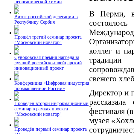
неорганической химии
В Перми, в
Визит российской делегации в
состояло
Республику Сербия
Междунар
Прошёл третий семинар проекта
Организатор
"Московский новатор"
коллег и па
Суворовская премия-награда за
традиции 
лучший российско-швейцарский
сопровожда
инновационный проект
свежего хлеб
Конференция «Цифровая индустрия
промышленной России»
Директор и 
рассказала
Проведён второй информационный
семинар в рамках проекта
фестиваля (в
"Московский новатор"
музея «Хохло
сотрудниче
Проведён первый семинар проекта