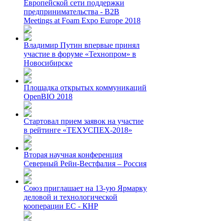
Европейской сети поддержки
предпринимательства - B2B
Meetings at Foam Expo Europe 2018
Владимир Путин впервые принял
участие в форуме «Технопром» в
Новосибирске
Площадка открытых коммуникаций
OpenBIO 2018
Стартовал прием заявок на участие
в рейтинге «ТЕХУСПЕХ-2018»
Вторая научная конференция
Северный Рейн-Вестфалия – Россия
Союз приглашает на 13-ую Ярмарку
деловой и технологической
кооперации ЕС - КНР