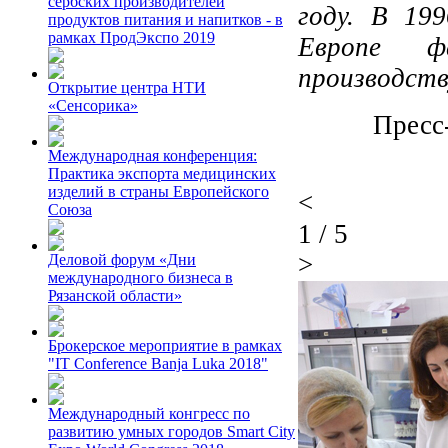
сербских производителей
году. В 19
продуктов питания и напитков - в
рамках ПродЭкспо 2019
Европе ф
производств
Открытие центра НТИ
«Сенсорика»
Пресс
Международная конференция:
Практика экспорта медицинских
изделий в страны Европейского
<
Союза
1
/
5
>
Деловой форум «Дни
международного бизнеса в
Рязанской области»
Брокерское мероприятие в рамках
"IT Conference Banja Luka 2018"
Международный конгресс по
развитию умных городов Smart City