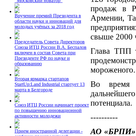
"Московский новатор"
продаж в Ро
Вручение премий Президента в
Армении, Та
области науки и инноваций для
предприяти
молодых учёных за 2018 год
свыше 2000 
Председатель Совета Директоров
Союза ИТЦ России В.А. Беспалов
Глава ТПП 
включен в состав Совета при
Президенте РФ по науке и
продемонстр
образованию
мороженого.
Вторая ярмарка стартапов
Во время 
StartUp:Land Industrial стартует 13
марта в Белгороде
дальнейшего
потенциала.
Союз ИТЦ России начинает проект
по повышению инновационной
----------
активности молодежи
АО «БРПИ» 
Прием иностранной делегации -