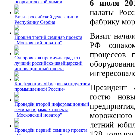
6 июля 20
неорганической химии
палаты Рос
Визит российской делегации в
фабрику мо
Республику Сербия
Визит начал
Прошёл третий семинар проекта
"Московский новатор"
РФ ознаком
процессов 
Суворовская премия-награда за
оборудовани
лучший российско-швейцарский
инновационный проект
интересовалс
Конференция «Цифровая индустрия
Президен
промышленной России»
гостю новы
предприятия
Проведён второй информационный
семинар в рамках проекта
мороженого 
"Московский новатор"
летний юбил
Проведён первый семинар проекта
128 городов