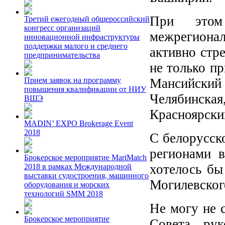
При этом
Третий ежегодный общероссийский
конгресс организаций
межрегионал
инновационной инфраструктуры
поддержки малого и среднего
активно стр
предпринимательства
не только пр
Мансийский
Прием заявок на программу
повышения квалификации от НИУ
Челябинск
ВШЭ
Красноярски
MADIN’ EXPO Brokerage Event
2018
С белорусск
регионами 
Брокерское мероприятие MariMatch
хотелось бы
2018 в рамках Международной
выставки судостроения, машинного
Могилевског
оборудования и морских
технологий SMM 2018
Не могу не 
Брокерское мероприятие
Совета рук