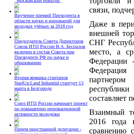
торговли и
"Московский новатор"
связи, подче
Вручение премий Президента в
области науки и инноваций для
Даже в пери
молодых учёных за 2018 год
внешней тор
СНГ Республ
Председатель Совета Директоров
Союза ИТЦ России В.А. Беспалов
место, а с
включен в состав Совета при
Президенте РФ по науке и
Федерации 
образованию
Федерация 
партнером
Вторая ярмарка стартапов
StartUp:Land Industrial стартует 13
республики
марта в Белгороде
составляет 
Союз ИТЦ России начинает проект
по повышению инновационной
Взаимный т
активности молодежи
2016 года 
сравнению 
Прием иностранной делегации -