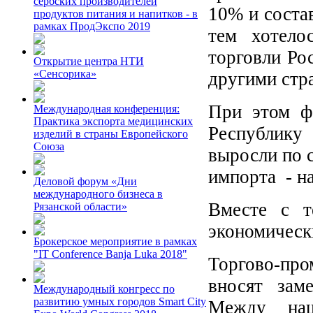
сербских производителей
10% и соста
продуктов питания и напитков - в
рамках ПродЭкспо 2019
тем хотело
торговли Ро
Открытие центра НТИ
«Сенсорика»
другими стр
При этом ф
Международная конференция:
Практика экспорта медицинских
Республику
изделий в страны Европейского
Союза
выросли по 
импорта - н
Деловой форум «Дни
международного бизнеса в
Вместе с т
Рязанской области»
экономическ
Брокерское мероприятие в рамках
"IT Conference Banja Luka 2018"
Торгово-пр
вносят зам
Международный конгресс по
развитию умных городов Smart City
Между наш