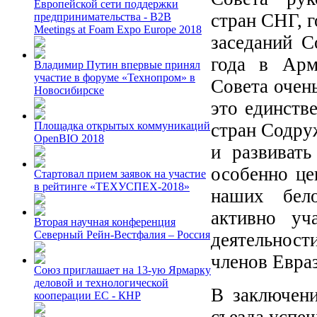
Европейской сети поддержки
стран СНГ, 
предпринимательства - B2B
Meetings at Foam Expo Europe 2018
заседаний С
года в Арм
Владимир Путин впервые принял
участие в форуме «Технопром» в
Совета очен
Новосибирске
это единств
стран Содру
Площадка открытых коммуникаций
OpenBIO 2018
и развиват
особенно ц
Стартовал прием заявок на участие
в рейтинге «ТЕХУСПЕХ-2018»
наших бело
активно уч
Вторая научная конференция
Северный Рейн-Вестфалия – Россия
деятельности
членов Евра
Союз приглашает на 13-ую Ярмарку
деловой и технологической
В заключен
кооперации ЕС - КНР
съезда успе