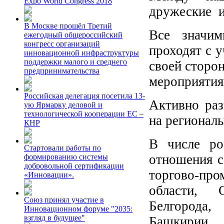
Expo World Congress 2018
дружеские и
В Москве прошёл Третий
Все значим
ежегодный общероссийский
конгресс организаций
проходят с 
инновационной инфраструктуры
поддержки малого и среднего
своей сторо
предпринимательства
мероприятия
Российская делегация посетила 13-
Активно раз
ую Ярмарку деловой и
технологической кооперации ЕС –
на регионал
КНР
В числе ро
Стартовали работы по
отношения с
формированию системы
добровольной сертификации
торгово-пр
«Инновации».
области, С
Союз принял участие в
Белгорода,
Инновационном форуме "2035:
взгляд в будущее"
Башкирии.