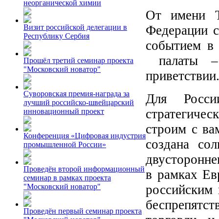
неорганической химии
От имени Т
Федерации с
Визит российской делегации в
Республику Сербия
событием в
палаты – 
Прошёл третий семинар проекта
"Московский новатор"
приветствии
Суворовская премия-награда за
Для Росси
лучший российско-швейцарский
стратегиче
инновационный проект
строим с ва
Конференция «Цифровая индустрия
создана сол
промышленной России»
двусторонне
Проведён второй информационный
в рамках Ев
семинар в рамках проекта
российским 
"Московский новатор"
беспрепятст
Проведён первый семинар проекта