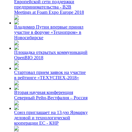
Европейской сети поддержки
предпринимательства - B2B
Meetings at Foam Expo Europe 2018
Владимир Путин впервые принял
участие в форуме «Технопром» в
Новосибирске
Площадка открытых коммуникаций
OpenBIO 2018
Стартовал прием заявок на участие
в рейтинге «ТЕХУСПЕХ-2018»
Вторая научная конференция
Северный Рейн-Вестфалия – Россия
Союз приглашает на 13-ую Ярмарку
деловой и технологической
кооперации ЕС - КНР