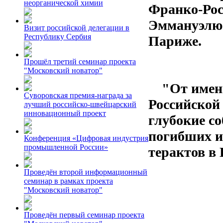
неорганической химии
Франко-Рос
Эммануэлю К
Визит российской делегации в
Республику Сербия
Париже.
Прошёл третий семинар проекта
"Московский новатор"
"От имен
Суворовская премия-награда за
Российской
лучший российско-швейцарский
инновационный проект
глубокие с
погибших и
Конференция «Цифровая индустрия
промышленной России»
терактов в
Проведён второй информационный
семинар в рамках проекта
"Московский новатор"
Проведён первый семинар проекта