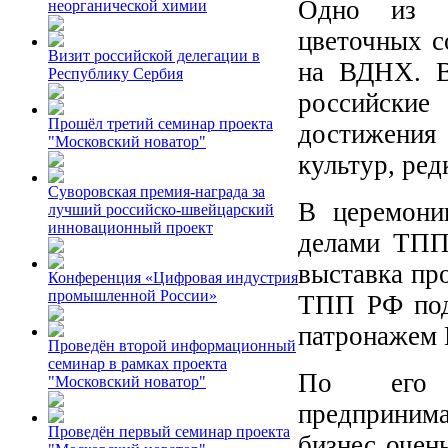
Одно из с
неорганической химии
цветочных с
Визит российской делегации в
на ВДНХ. В
Республику Сербия
российские 
Прошёл третий семинар проекта
достижени
"Московский новатор"
культур, ред
Суворовская премия-награда за
В церемони
лучший российско-швейцарский
инновационный проект
делами ТП
выставка про
Конференция «Цифровая индустрия
промышленной России»
ТПП РФ под
патронажем 
Проведён второй информационный
семинар в рамках проекта
По его с
"Московский новатор"
предпринима
Проведён первый семинар проекта
бизнес очен