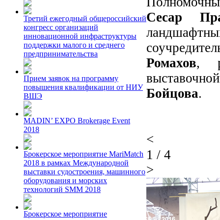
Полномочны
Сесар Пр
Третий ежегодный общероссийский
конгресс организаций
ландшафтны
инновационной инфраструктуры
соучредит
поддержки малого и среднего
предпринимательства
Ромахов
, р
выставоч
Прием заявок на программу
повышения квалификации от НИУ
Бойцова
.
ВШЭ
MADIN’ EXPO Brokerage Event
2018
<
1
/
4
Брокерское мероприятие MariMatch
2018 в рамках Международной
>
выставки судостроения, машинного
оборудования и морских
технологий SMM 2018
Брокерское мероприятие