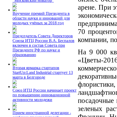
"Московский новатор"
арене. При 
Вручение премий Президента в
экономич
области науки и инноваций для
предпринима
молодых учёных за 2018 год
70 проценто
Председатель Совета Директоров
компании, по
Союза ИТЦ России В.А. Беспалов
включен в состав Совета при
Президенте РФ по науке и
На 9 000 к
образованию
«Цветы-20
коммерческ
Вторая ярмарка стартапов
StartUp:Land Industrial стартует 13
декоративн
марта в Белгороде
флористики
Союз ИТЦ России начинает проект
ландшафтног
по повышению инновационной
посадочные 
активности молодежи
зеленых рас
Прием иностранной делегации -
Франции, Ни