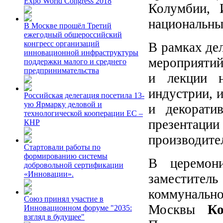
Expo World Congress 2018
Колумбии, 
национальны
В Москве прошёл Третий
ежегодный общероссийский
конгресс организаций
В рамках де
инновационной инфраструктуры
мероприятий
поддержки малого и среднего
предпринимательства
и лекции н
индустрии, 
Российская делегация посетила 13-
ую Ярмарку деловой и
и декорати
технологической кооперации ЕС –
презентаци
КНР
производите
Стартовали работы по
формированию системы
В церемони
добровольной сертификации
«Инновации».
заместител
коммунальн
Союз принял участие в
Москвы
К
Инновационном форуме "2035:
взгляд в будущее"