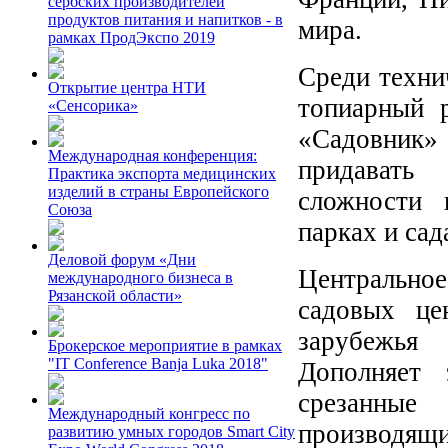
сербских производителей
продуктов питания и напитков - в
мира.
рамках ПродЭкспо 2019
Среди техни
Открытие центра НТИ
топиарный р
«Сенсорика»
«Садовник»
Международная конференция:
придавать
Практика экспорта медицинских
изделий в страны Европейского
сложности 
Союза
парках и сад
Деловой форум «Дни
Центрально
международного бизнеса в
Рязанской области»
садовых це
зарубежь
Брокерское мероприятие в рамках
"IT Conference Banja Luka 2018"
Дополняет 
срезанные
Международный конгресс по
производя
развитию умных городов Smart City