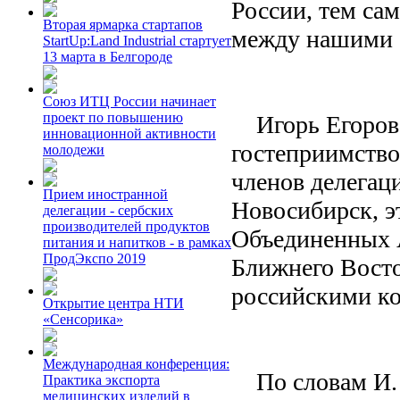
России, тем са
Вторая ярмарка стартапов
между нашими 
StartUp:Land Industrial стартует
13 марта в Белгороде
Союз ИТЦ России начинает
проект по повышению
Игорь Егоров в
инновационной активности
гостеприимств
молодежи
членов делегаци
Прием иностранной
Новосибирск, э
делегации - сербских
производителей продуктов
Объединенных А
питания и напитков - в рамках
ПродЭкспо 2019
Ближнего Восто
российскими ко
Открытие центра НТИ
«Сенсорика»
Международная конференция:
По словам И. Е
Практика экспорта
медицинских изделий в