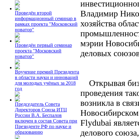
инвестиционног
Владимир Никон
Проведён второй
информационный семинар в
хозяйства обла
рамках проекта "Московский
новатор"
промышленност
мэрии Новосиби
Проведён первый семинар
проекта "Московский
деловых союзов
новатор"
Вручение премий Президента
в области науки и инноваций
Открывая бизн
для молодых учёных за 2018
год
проведения так
возникла в свя
Председатель Совета
Директоров Союза ИТЦ
Новосибирском 
России В.А. Беспалов
Flydubai являе
включен в состав Совета при
Президенте РФ по науке и
делового союза,
образованию