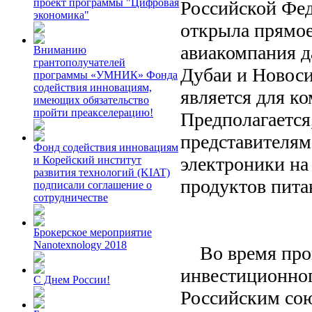
проект программы "Цифровая
Российской Фед
экономика"
открыла прямое
авиакомпания д
Вниманию
грантополучателей
Дубаи и Новоси
программы «УМНИК» Фонда
содействия инновациям,
является для к
имеющих обязательство
пройти преакселерацию!
Предполагается
представителям
Фонд содействия инновациям
электроники на
и Корейский институт
развития технологий (KIAT)
продуктов пита
подписали соглашение о
сотрудничестве
Брокерское мероприятие
Nanotexnology 2018
Во время пров
инвестиционног
С Днем России!
Российским со