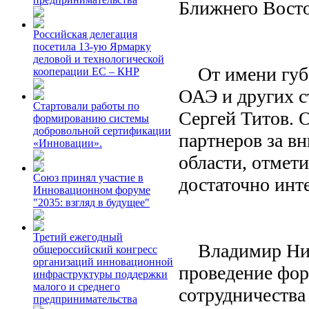
Ближнего Вост
Российская делегация
посетила 13-ую Ярмарку
деловой и технологической
От имени губе
кооперации ЕС – КНР
ОАЭ и других с
Стартовали работы по
Сергей Титов. 
формированию системы
добровольной сертификации
партнеров за в
«Инновации».
области, отмет
Союз принял участие в
достаточно инт
Инновационном форуме
"2035: взгляд в будущее"
Третий ежегодный
Владимир Нико
общероссийский конгресс
организаций инновационной
проведение фо
инфраструктуры поддержки
малого и среднего
сотрудничества
предпринимательства