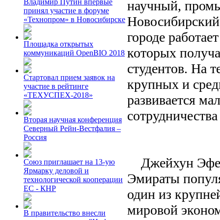
Владимир Путин впервые
научный, пром
принял участие в форуме
Новосибирский 
«Технопром» в Новосибирске
городе работае
Площадка открытых
которых получа
коммуникаций OpenBIO 2018
студентов. На т
Стартовал прием заявок на
крупных и сре
участие в рейтинге
«ТЕХУСПЕХ-2018»
развивается ма
сотрудничеств
Вторая научная конференция
Северный Рейн-Вестфалия –
Россия
Джейхун Эфенд
Союз приглашает на 13-ую
Ярмарку деловой и
Эмираты популя
технологической кооперации
ЕС - КНР
один из крупн
мировой эконом
В правительство внесли