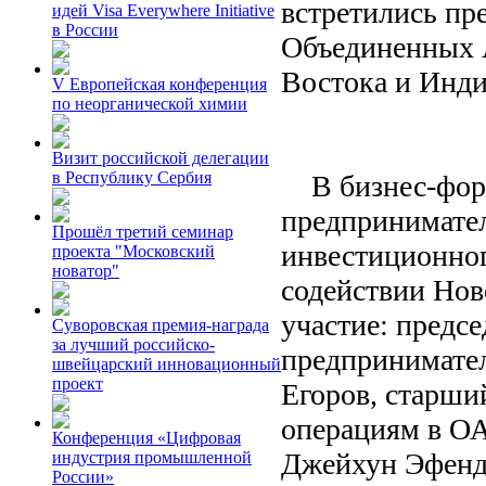
встретились пр
идей Visa Everywhere Initiative
в России
Объединенных 
Востока и Инди
V Европейская конференция
по неорганической химии
Визит российской делегации
в Республику Сербия
В бизнес-фору
предпринимател
Прошёл третий семинар
инвестиционног
проекта "Московский
новатор"
содействии Нов
участие: предсе
Суворовская премия-награда
за лучший российско-
предпринимате
швейцарский инновационный
проект
Егоров, старши
операциям в ОА
Конференция «Цифровая
Джейхун Эфенди
индустрия промышленной
России»