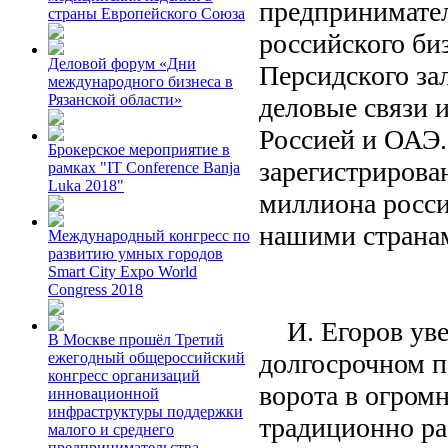
предпринимател
страны Европейского Союза
российского би
Деловой форум «Дни
Персидского зал
международного бизнеса в
Рязанской области»
деловые связи 
Россией и ОАЭ.
Брокерское мероприятие в
зарегистрирова
рамках "IT Conference Banja
Luka 2018"
миллиона росси
нашими странам
Международный конгресс по
развитию умных городов
Smart City Expo World
Congress 2018
И. Егоров увер
В Москве прошёл Третий
долгосрочном п
ежегодный общероссийский
конгресс организаций
ворота в огром
инновационной
инфраструктуры поддержки
традиционно ра
малого и среднего
предпринимательства