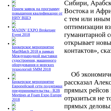
Сибири, Арабск
Прием заявок на программу
Востока и Афри
повышения квалификации от
с тем или иным
НИУ ВШЭ
оптимизации в
MADIN’ EXPO Brokerage
гуманитарной с
Event 2018
открывает новы
Брокерское мероприятие
контактов», ска
MariMatch 2018 в рамках
Международной выставки
судостроения, машинного
оборудования и морских
технологий SMM 2018
Об экономичес
рассказал Алек
Брокерское мероприятие
Европейской сети поддержки
прямых рейсов
предпринимательства - B2B
Meetings at Foam Expo Europe
отразиться не т
2018
прямых деловых