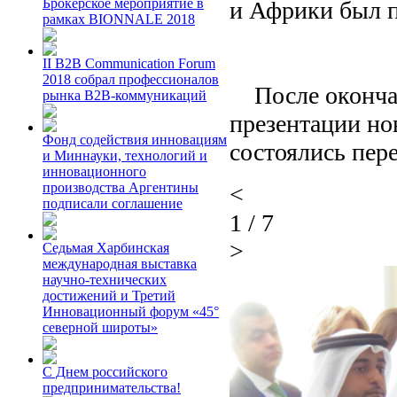
Брокерское мероприятие в
и Африки был 
рамках BIONNALE 2018
II B2B Communication Forum
2018 собрал профессионалов
После окончан
рынка B2B-коммуникаций
презентации но
Фонд содействия инновациям
состоялись пер
и Миннауки, технологий и
инновационного
производства Аргентины
<
подписали соглашение
1
/
7
>
Седьмая Харбинская
международная выставка
научно-технических
достижений и Третий
Инновационный форум «45°
северной широты»
С Днем российского
предпринимательства!