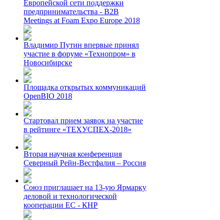
Европейской сети поддержки
предпринимательства - B2B
Meetings at Foam Expo Europe 2018
Владимир Путин впервые принял
участие в форуме «Технопром» в
Новосибирске
Площадка открытых коммуникаций
OpenBIO 2018
Стартовал прием заявок на участие
в рейтинге «ТЕХУСПЕХ-2018»
Вторая научная конференция
Северный Рейн-Вестфалия – Россия
Союз приглашает на 13-ую Ярмарку
деловой и технологической
кооперации ЕС - КНР