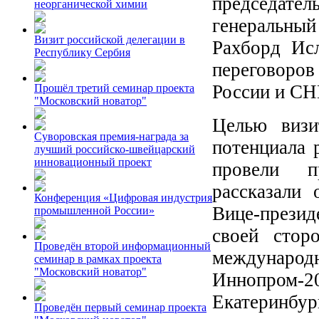
председате
неорганической химии
генеральны
Визит российской делегации в
Рахборд Ис
Республику Сербия
переговоров
России и СН
Прошёл третий семинар проекта
"Московский новатор"
Целью визи
Суворовская премия-награда за
потенциала 
лучший российско-швейцарский
инновационный проект
провели п
рассказали 
Конференция «Цифровая индустрия
Вице-прези
промышленной России»
своей стор
Проведён второй информационный
междуна
семинар в рамках проекта
"Московский новатор"
Иннопром-20
Екатеринбур
Проведён первый семинар проекта