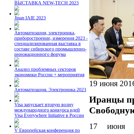
ВЫСТАВКА NEW-TECH 2023
Jinan IAIE 2023
Автоматизация, электроника,
приборостроение, измерения 2023 -
специализированная выставка в
составе сибирского промышленно-
инновационного форума
Анализ проблемных секторов
экономики России + мероприятия
19 июня 201
Автоматизация. Электроника 2023
Иранцы пр
Visa запускает вторую волну
Свободную
международного конкурса идей
Visa Everywhere Initiative в России
17 июня 
V Европейская конференция по