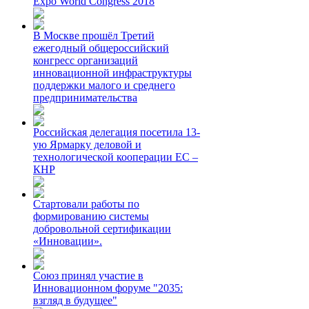
Expo World Congress 2018
В Москве прошёл Третий
ежегодный общероссийский
конгресс организаций
инновационной инфраструктуры
поддержки малого и среднего
предпринимательства
Российская делегация посетила 13-
ую Ярмарку деловой и
технологической кооперации ЕС –
КНР
Стартовали работы по
формированию системы
добровольной сертификации
«Инновации».
Союз принял участие в
Инновационном форуме "2035:
взгляд в будущее"