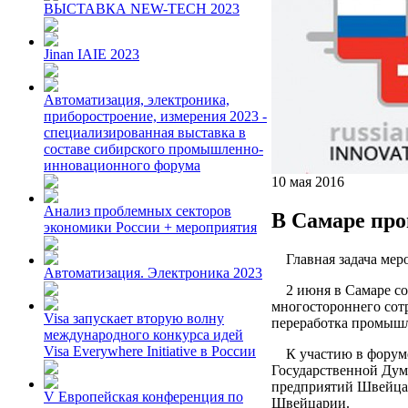
ВЫСТАВКА NEW-TECH 2023
Jinan IAIE 2023
Автоматизация, электроника,
приборостроение, измерения 2023 -
специализированная выставка в
составе сибирского промышленно-
инновационного форума
10 мая 2016
Анализ проблемных секторов
В Самаре пр
экономики России + мероприятия
Главная задача меро
Автоматизация. Электроника 2023
2 июня в Самаре сос
многостороннего сот
Visa запускает вторую волну
переработка промышл
международного конкурса идей
Visa Everywhere Initiative в России
К участию в форуме 
Государственной Дум
предприятий Швейцар
V Европейская конференция по
Швейцарии.