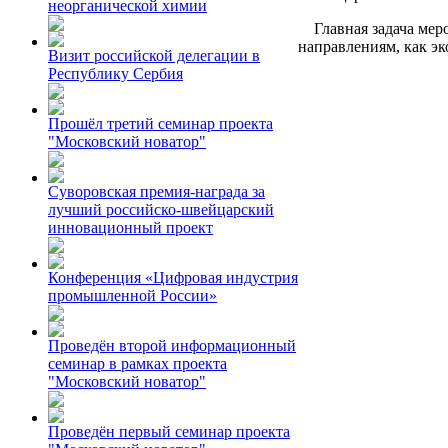
неорганической химии
Главная задача меро
направлениям, как э
Визит российской делегации в
Республику Сербия
Прошёл третий семинар проекта
"Московский новатор"
Суворовская премия-награда за
лучший российско-швейцарский
инновационный проект
Конференция «Цифровая индустрия
промышленной России»
Проведён второй информационный
семинар в рамках проекта
"Московский новатор"
Проведён первый семинар проекта