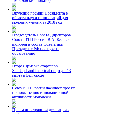
"Московский новатор"
Вручение премий Президента в
области науки и инноваций для
молодых учёных за 2018 год
Председатель Совета Директоров
Союза ИТЦ России В.А. Беспалов
включен в состав Совета при
Президенте РФ по науке и
образованию
Вторая ярмарка стартапов
StartUp:Land Industrial стартует 13
марта в Белгороде
Союз ИТЦ России начинает проект
по повышению инновационной
активности молодежи
Прием иностранной делегации -