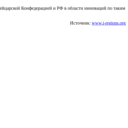
ейцарской Конфедерацией и РФ в области инноваций по таким
Источник:
www.i-regions.org