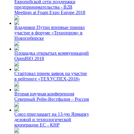
Европейской сети поддержки
предпринимательства - B2B
Meetings at Foam Expo Europe 2018
Владимир Путин впервые принял
участие в форуме «Технопром» в
Новосибирске
Площадка открытых коммуникаций
OpenBIO 2018
Стартовал прием заявок на участие
в рейтинге «ТЕХУСПЕХ-2018»
Вторая научная конференция
Северный Рейн-Вестфалия – Россия
Союз приглашает на 13-ую Ярмарку
деловой и технологической
кооперации ЕС - КНР