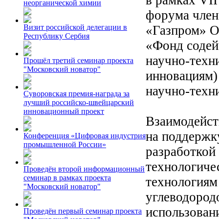
неорганической химии
форума член
«Газпром» О
Визит российской делегации в
Республику Сербия
«Фонд содей
научно-техн
Прошёл третий семинар проекта
"Московский новатор"
инновациям)
научно-техн
Суворовская премия-награда за
лучший российско-швейцарский
инновационный проект
Взаимодейст
на поддержк
Конференция «Цифровая индустрия
промышленной России»
разработкой
технологиче
Проведён второй информационный
семинар в рамках проекта
технологиям
"Московский новатор"
углеводородо
использовани
Проведён первый семинар проекта