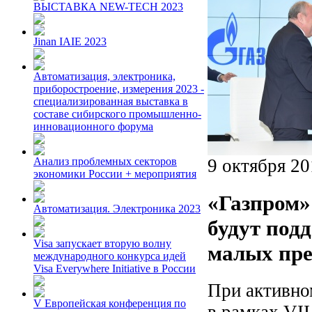
ВЫСТАВКА NEW-TECH 2023
Jinan IAIE 2023
Автоматизация, электроника,
приборостроение, измерения 2023 -
специализированная выставка в
составе сибирского промышленно-
инновационного форума
9 октября 20
Анализ проблемных секторов
экономики России + мероприятия
«Газпром»
Автоматизация. Электроника 2023
будут под
Visa запускает вторую волну
малых пр
международного конкурса идей
Visa Everywhere Initiative в России
При активно
V Европейская конференция по
в рамках VI