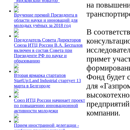
"Московский новатор"
на повышени
транспортиро
Вручение премий Президента в
области науки и инноваций для
молодых учёных за 2018 год
В соответст
консультаци
Председатель Совета Директоров
Союза ИТЦ России В.А. Беспалов
исследовате
включен в состав Совета при
Президенте РФ по науке и
примет учас
образованию
формировани
Фонд будет 
Вторая ярмарка стартапов
StartUp:Land Industrial стартует 13
для «Газпро
марта в Белгороде
высокотехн
Союз ИТЦ России начинает проект
предприятий
по повышению инновационной
активности молодежи
компании.
Прием иностранной делегации -