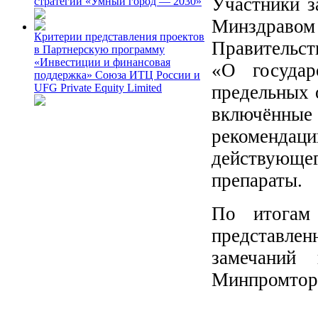
Участники з
стратегии «Умный город — 2030»
Минздрав
Критерии представления проектов
Правите
в Партнерскую программу
«Инвестиции и финансовая
«О государ
поддержка» Союза ИТЦ России и
предельных 
UFG Private Equity Limited
включённы
рекомендаци
действующ
препараты.
По итогам 
представлен
замечаний
Минпромторг