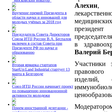
"Московский новатор"
Алехин
, з
лекарственн
Вручение премий Президента в
области науки и инноваций для
медицинск
молодых учёных за 2018 год
президен
Председатель Совета Директоров
председател
Союза ИТЦ России В.А. Беспалов
в здравоох
включен в состав Совета при
Президенте РФ по науке и
Валерий Бе
образованию
Участники 
Вторая ярмарка стартапов
StartUp:Land Industrial стартует 13
правового 
марта в Белгороде
изделий, 
иммунобио
Союз ИТЦ России начинает проект
по повышению инновационной
ценообразова
активности молодежи
Модераторо
Прием иностранной делегации -