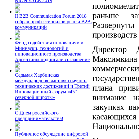
BIONNALE 2018
полиомиелит
раньше за
II B2B Communication Forum 2018
собрал профессионалов рынка B2B-
Развернуты
коммуникаций
производств
Фонд содействия инновациям и
Директор 
Миннауки, технологий и
инновационного производства
Максимкин
Аргентины подписали соглашение
коммерче
Седьмая Харбинская
государстве
международная выставка научно-
плана прив
технических достижений и Третий
Инновационный форум «45°
внимание н
северной широты»
закупках ва
С Днем российского
касающихся
предпринимательства!
Национально
Публичное обсуждение цифровой