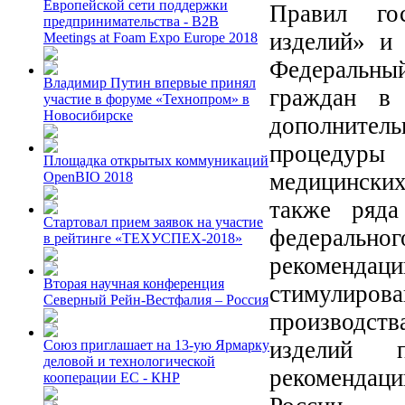
Европейской сети поддержки
Правил гос
предпринимательства - B2B
изделий» и
Meetings at Foam Expo Europe 2018
Федеральны
Владимир Путин впервые принял
граждан в 
участие в форуме «Технопром» в
Новосибирске
дополните
процедуры 
Площадка открытых коммуникаций
медицинских
OpenBIO 2018
также ряда
Стартовал прием заявок на участие
федерально
в рейтинге «ТЕХУСПЕХ-2018»
рекоменда
Вторая научная конференция
стимулиров
Северный Рейн-Вестфалия – Россия
производст
изделий 
Союз приглашает на 13-ую Ярмарку
деловой и технологической
рекомендац
кооперации ЕС - КНР