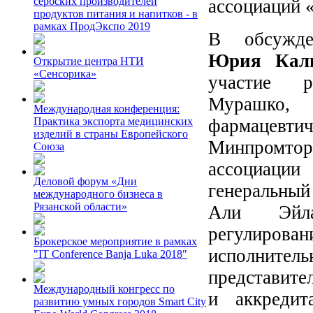
сербских производителей
ассоциаций
продуктов питания и напитков - в
рамках ПродЭкспо 2019
В обсужде
Юрия Кал
Открытие центра НТИ
«Сенсорика»
участие р
Мурашко,
Международная конференция:
фармацевти
Практика экспорта медицинских
изделий в страны Европейского
Минпромтор
Союза
ассоциаци
Деловой форум «Дни
генеральны
международного бизнеса в
Рязанской области»
Али Эйлаз
регулирова
Брокерское мероприятие в рамках
исполните
"IT Conference Banja Luka 2018"
представите
Международный конгресс по
и аккреди
развитию умных городов Smart City