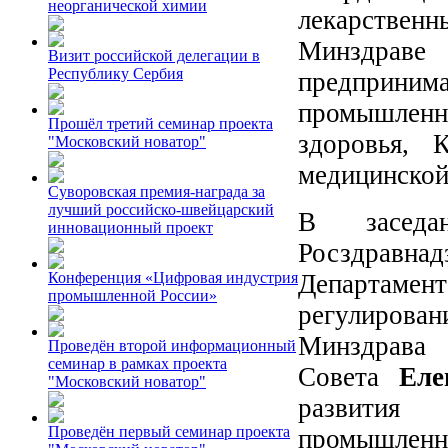
неорганической химии
лекарствен
Минздрав
Визит российской делегации в
Республику Сербия
предпринима
промышлен
Прошёл третий семинар проекта
здоровья, 
"Московский новатор"
медицинской
Суворовская премия-награда за
лучший российско-швейцарский
В заседа
инновационный проект
Росздравн
Департаме
Конференция «Цифровая индустрия
промышленной России»
регулиров
Минздрава 
Проведён второй информационный
семинар в рамках проекта
Совета
Еле
"Московский новатор"
развития
Проведён первый семинар проекта
промышле