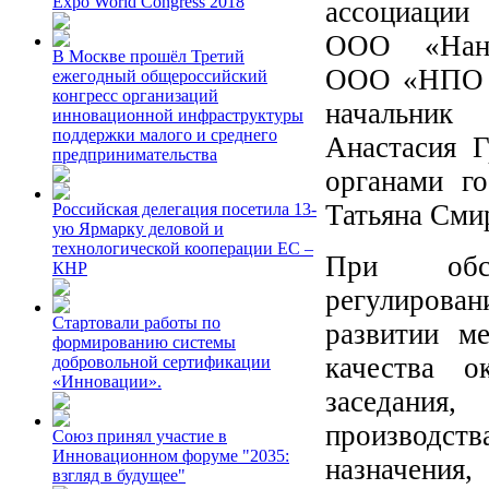
Expo World Congress 2018
ассоциаци
ООО «Нано
В Москве прошёл Третий
ООО «НПО П
ежегодный общероссийский
конгресс организаций
началь
инновационной инфраструктуры
поддержки малого и среднего
Анастасия Г
предпринимательства
органами г
Татьяна Сми
Российская делегация посетила 13-
ую Ярмарку деловой и
технологической кооперации ЕС –
При обсу
КНР
регулирова
Стартовали работы по
развитии м
формированию системы
качества о
добровольной сертификации
«Инновации».
заседания
производс
Союз принял участие в
Инновационном форуме "2035:
назначения,
взгляд в будущее"