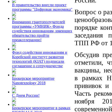
России.
В правительство внесли проект
программы "Цифровая экономика"
Вопрос о ра
ценообразов
Вниманию грантополучателей
порядке кон
программы «УМНИК» Фонда
содействия инновациям, имеющих
заседания 
обязательство пройти
преакселерацию!
ТПП РФ от 1
Фонд содействия инновациям и
Обсудив пре
Корейский институт развития
отметили, ч
технологий (KIAT) подписали
соглашение о сотрудничестве
вакцины, не
в рамках Н
Брокерское мероприятие
Nanotexnology 2018
прививок и 
Часть реком
С Днем России!
ноября 20
современной
Брокерское мероприятие в рамках