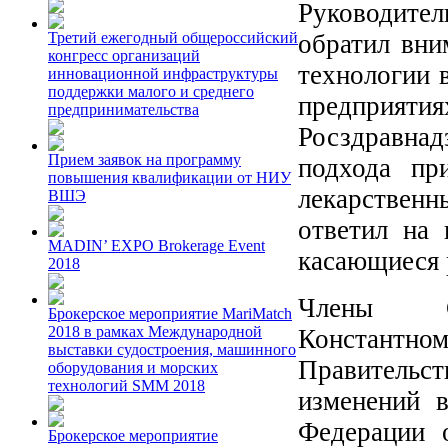
Руководит
обратил вни
Третий ежегодный общероссийский
конгресс организаций
технологии 
инновационной инфраструктуры
поддержки малого и среднего
предприятия
предпринимательства
Росздравнад
Прием заявок на программу
подхода пр
повышения квалификации от НИУ
лекарственн
ВШЭ
ответил на 
MADIN’ EXPO Brokerage Event
касающиеся 
2018
Члены Со
Брокерское мероприятие MariMatch
2018 в рамках Международной
Констант
выставки судостроения, машинного
Правительс
оборудования и морских
технологий SMM 2018
изменений в
Федерации 
Брокерское мероприятие