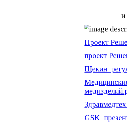
и
Проект Реше
проект Реше
Щекин_регул
Медицинские
медизделий.
Здравмедтех
GSK_презент