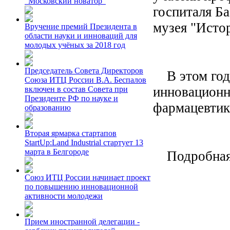
"Московский новатор"
госпиталя Ба
музея "Исто
Вручение премий Президента в
области науки и инноваций для
молодых учёных за 2018 год
Председатель Совета Директоров
В этом году
Союза ИТЦ России В.А. Беспалов
инновационн
включен в состав Совета при
Президенте РФ по науке и
фармацевтик
образованию
Вторая ярмарка стартапов
StartUp:Land Industrial стартует 13
марта в Белгороде
Подробная
Союз ИТЦ России начинает проект
по повышению инновационной
активности молодежи
Прием иностранной делегации -