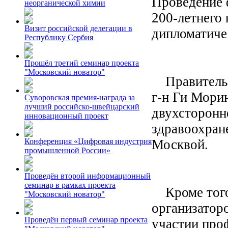
Проведение 
неорганической химии
200-летнего
Визит российской делегации в
дипломатиче
Республику Сербия
Прошёл третий семинар проекта
"Московский новатор"
Правительст
г-н Ги Мори
Суворовская премия-награда за
лучший российско-швейцарский
двухсторонн
инновационный проект
здравоохран
Москвой.
Конференция «Цифровая индустрия
промышленной России»
Проведён второй информационный
семинар в рамках проекта
Кроме того,
"Московский новатор"
организаторо
Проведён первый семинар проекта
участии про