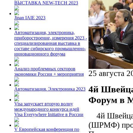
ВЫСТАВКА NEW-TECH 2023
Jinan IAIE 2023
Автоматизация, электроника,
приборостроение, измерения 2023 -
специализированная выставка в
составе сибирского промышленно-
инновационного форума
Анализ проблемных секторов
25 августа 2
экономики России + мероприятия
4й Швейц
Автоматизация. Электроника 2023
Форум в 
Visa запускает вторую волну
международного конкурса идей
4й Швейцар
Visa Everywhere Initiative в России
(ШРМФ) прой
V Европейская конференция по