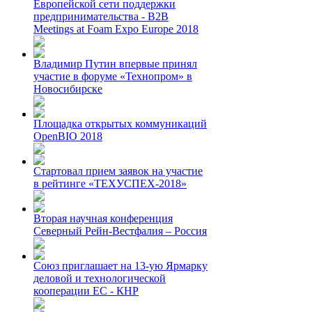
Европейской сети поддержки
предпринимательства - B2B
Meetings at Foam Expo Europe 2018
Владимир Путин впервые принял
участие в форуме «Технопром» в
Новосибирске
Площадка открытых коммуникаций
OpenBIO 2018
Стартовал прием заявок на участие
в рейтинге «ТЕХУСПЕХ-2018»
Вторая научная конференция
Северный Рейн-Вестфалия – Россия
Союз приглашает на 13-ую Ярмарку
деловой и технологической
кооперации ЕС - КНР